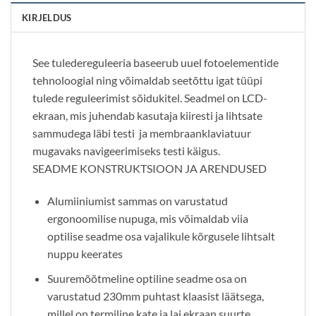
KIRJELDUS
See tuledereguleeria baseerub uuel fotoelementide
tehnoloogial ning võimaldab seetõttu igat tüüpi
tulede reguleerimist sõidukitel. Seadmel on LCD-
ekraan, mis juhendab kasutaja kiiresti ja lihtsate
sammudega läbi testi ja membraanklaviatuur
mugavaks navigeerimiseks testi käigus.
SEADME KONSTRUKTSIOON JA ARENDUSED
Alumiiniumist sammas on varustatud
ergonoomilise nupuga, mis võimaldab viia
optilise seadme osa vajalikule kõrgusele lihtsalt
nuppu keerates
Suuremõõtmeline optiline seadme osa on
varustatud 230mm puhtast klaasist läätsega,
millel on termiline kate ja lai ekraan suurte