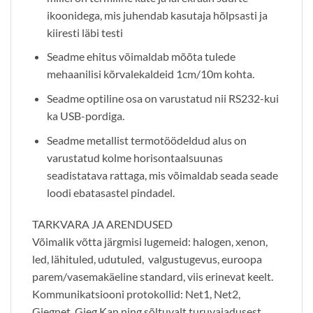
ikoonidega, mis juhendab kasutaja hõlpsasti ja
kiiresti läbi testi
Seadme ehitus võimaldab mõõta tulede
mehaanilisi kõrvalekaldeid 1cm/10m kohta.
Seadme optiline osa on varustatud nii RS232-kui
ka USB-pordiga.
Seadme metallist termotöödeldud alus on
varustatud kolme horisontaalsuunas
seadistatava rattaga, mis võimaldab seada seade
loodi ebatasastel pindadel.
TARKVARA JA ARENDUSED
Võimalik võtta järgmisi lugemeid: halogen, xenon,
led, lähituled, udutuled, valgustugevus, euroopa
parem/vasemakäeline standard, viis erinevat keelt.
Kommunikatsiooni protokollid: Net1, Net2,
Giegnet, Gieg Kan ning sõltuvalt turuvajadusest