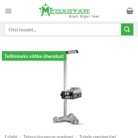
Skip
to
content
Otsi:
Tellimiseks võtke ühendust
Esileht
/
Tehnoülevaatuse seadmed
/
Tulede reguleerijad