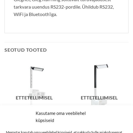
tarkvara uuendus RS232-pordile. Ühildub RS232,
WiFi ja Bluetooth’iga.
SEOTUD TOOTED
ETTETELLIMISEL
ETTETELLIMISEL
Kasutame oma veebilehel
küpsiseid
Megastar kasutab oma veebilehel küpsiseid, et pakkuda Sulle asjakohasemat