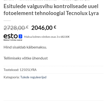
Esitulede valgusvihu kontrollseade uuel
fotoelement tehnoloogial Tecnolux Lyra
Algne
Praegune
2728,00
2046,00
€
€
hind
hind
Maksa kolmes võrdses osas 3 x 682.00€
oli:
on:
2728,00 €.
2046,00 €.
Hind sisaldab käibemaksu.
Tellimiseks võtke ühendust
Tootekood:
12505LYRA
Kategooria:
Tulede reguleerijad