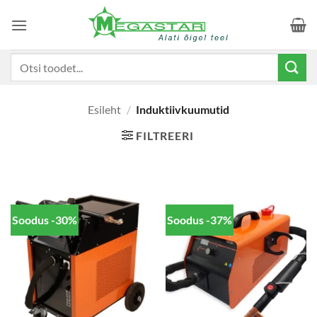
Skip
to
content
Otsi:
Esileht
/
Induktiivkuumutid
FILTREERI
Soodus -30%
Soodus -37%