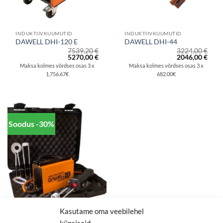
INDUKTIIVKUUMUTID
INDUKTIIVKUUMUTID
DAWELL DHI-120 E
DAWELL DHI-44
7539,20
€
3224,00
€
Algne
Praegune
Algne
Prae
5270,00
€
2046,00
€
hind
hind
hind
hind
Maksa kolmes võrdses osas 3 x
Maksa kolmes võrdses osas 3 x
oli:
on:
oli:
on:
1,756.67€
682.00€
7539,20 €.
5270,00 €.
3224,00 €.
2046
Soodus -30%
Kasutame oma veebilehel
küpsiseid