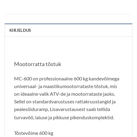
KIRJELDUS
Mootorratta tõstuk
MC-600 on professionaalne 600 kg kandevõimega
universaal- ja maastikumootorrataste tõstuk, mis
on ideaalne valik ATV-de ja mootorrataste jaoks.
Sellel on standardvarustuses rattakruustangid ja
pealesõiduramp, Lisavarustausest saab tellida
turvavöö, laiuse ja pikkuse pikenduskomplektid.
Tõstevõime 600 kg