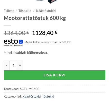
Esileht
/
Tõstukid
/
Käärtõstukid
Mootorattatõstuk 600 kg
Algne
Praegune
1364,00
1128,40
€
€
hind
hind
Maksa kolmes võrdses osas 3 x 376.13€
oli:
on:
1364,00 €.
1128,40 €.
Hind sisaldab käibemaksu.
Mootorattatõstuk 600 kg kogus
LISA KORVI
Tootekood:
SCTL-MC600
Kategooriad:
Käärtõstukid
,
Tõstukid