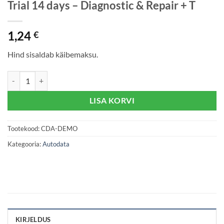
Trial 14 days – Diagnostic & Repair + T
1,24
€
Hind sisaldab käibemaksu.
Trial 14 days - Diagnostic & Repair + T kogus
LISA KORVI
Tootekood:
CDA-DEMO
Kategooria:
Autodata
KIRJELDUS