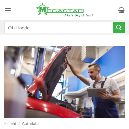
Skip
to
content
Otsi:
Esileht
/
Autodata